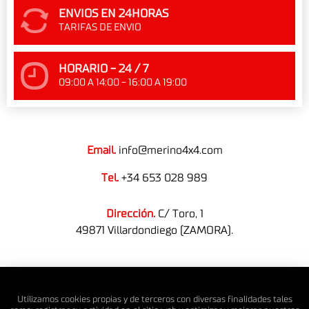
ENVIOS EN 24HORAS
TARIFAS DE ENVIO
HORARIO - 24 / 7
09:00 A 14:00 - 16:00 A 19:00
Email.
info@merino4x4.com
Tel.
+34 653 028 989
Dirección.
C/ Toro, 1
49871 Villardondiego (ZAMORA).
© MERINO 4X4 S.L. Todos los derechos reservados.
Utilizamos cookies propias y de terceros con diversas finalidades tales