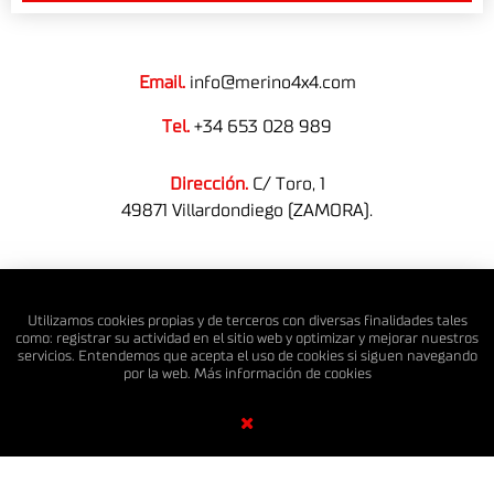
Email.
info@merino4x4.com
Tel.
+34 653 028 989
Dirección.
C/ Toro, 1
49871 Villardondiego (ZAMORA).
© MERINO 4X4 S.L. Todos los derechos reservados.
Utilizamos cookies propias y de terceros con diversas finalidades tales
como: registrar su actividad en el sitio web y optimizar y mejorar nuestros
servicios. Entendemos que acepta el uso de cookies si siguen navegando
por la web. Más información de
cookies
Diseño Web SGM