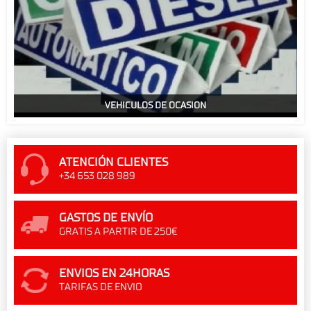
VEHICULOS DE OCASION
ATENCIÓN CLIENTES
+34 653 028 989
GASTOS DE ENVÍO
GRATIS A PARTIR DE 250€
ENVIOS EN 24HORAS
TARIFAS DE ENVIO