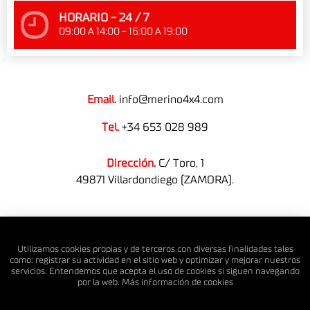
HORARIO - 24 / 7
09:00 A 14:00 - 16:00 A 19:00
Email.
info@merino4x4.com
Tel.
+34 653 028 989
Dirección.
C/ Toro, 1
49871 Villardondiego (ZAMORA).
© MERINO 4X4 S.L. Todos los derechos reservados.
Utilizamos cookies propias y de terceros con diversas finalidades tales
como: registrar su actividad en el sitio web y optimizar y mejorar nuestros
servicios. Entendemos que acepta el uso de cookies si siguen navegando
por la web. Más información de
cookies