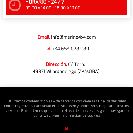
HORARIO - 24 / 7
09:00 A 14:00 - 16:00 A 19:00
Email.
info@merino4x4.com
Tel.
+34 653 028 989
Dirección.
C/ Toro, 1
49871 Villardondiego (ZAMORA).
© MERINO 4X4 S.L. Todos los derechos reservados.
Utilizamos cookies propias y de terceros con diversas finalidades tales
como: registrar su actividad en el sitio web y optimizar y mejorar nuestros
servicios. Entendemos que acepta el uso de cookies si siguen navegando
por la web. Más información de
cookies
Diseño Web SGM