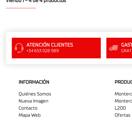
Viendo 1 - 4 de 4 productos
ATENCIÓN CLIENTES
GAST
+34 653 028 989
GRATI
INFORMACIÓN
PRODU
Quiénes Somos
Monter
Nueva Imagen
Montero
Contacto
L200
Mapa Web
Ofertas