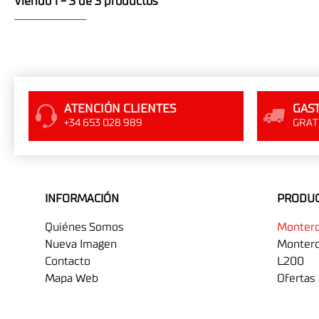
Viendo 1 - 3 de 3 productos
ATENCIÓN CLIENTES
GAST
+34 653 028 989
GRATI
INFORMACIÓN
PRODU
Quiénes Somos
Monter
Nueva Imagen
Montero
Contacto
L200
Mapa Web
Ofertas