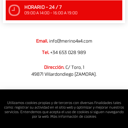
HORARIO - 24 / 7
09:00 A 14:00 - 16:00 A 19:00
Email.
info@merino4x4.com
Tel.
+34 653 028 989
Dirección.
C/ Toro, 1
49871 Villardondiego (ZAMORA).
© MERINO 4X4 S.L. Todos los derechos reservados.
Utilizamos cookies propias y de terceros con diversas finalidades tales
como: registrar su actividad en el sitio web y optimizar y mejorar nuestros
servicios. Entendemos que acepta el uso de cookies si siguen navegando
por la web. Más información de
cookies