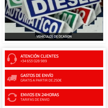
VEHICULOS DE OCASION
ATENCIÓN CLIENTES
+34 653 028 989
GASTOS DE ENVÍO
GRATIS A PARTIR DE 250€
ENVIOS EN 24HORAS
TARIFAS DE ENVIO