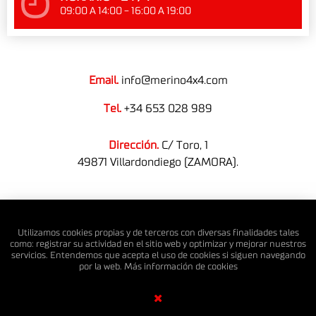
09:00 A 14:00 - 16:00 A 19:00
Email.
info@merino4x4.com
Tel.
+34 653 028 989
Dirección.
C/ Toro, 1
49871 Villardondiego (ZAMORA).
© MERINO 4X4 S.L. Todos los derechos reservados.
Utilizamos cookies propias y de terceros con diversas finalidades tales
como: registrar su actividad en el sitio web y optimizar y mejorar nuestros
servicios. Entendemos que acepta el uso de cookies si siguen navegando
por la web. Más información de
cookies
Diseño Web SGM