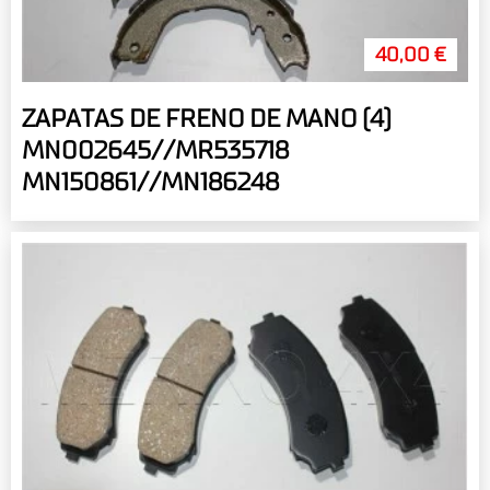
40,00 €
ZAPATAS DE FRENO DE MANO (4)
MN002645//MR535718
MN150861//MN186248