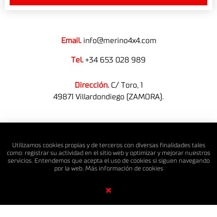
Email.
info@merino4x4.com
Tel.
+34 653 028 989
Dirección.
C/ Toro, 1
49871 Villardondiego (ZAMORA).
© MERINO 4X4 S.L. Todos los derechos reservados.
Utilizamos cookies propias y de terceros con diversas finalidades tales
como: registrar su actividad en el sitio web y optimizar y mejorar nuestros
servicios. Entendemos que acepta el uso de cookies si siguen navegando
por la web. Más información de
cookies
Diseño Web SGM