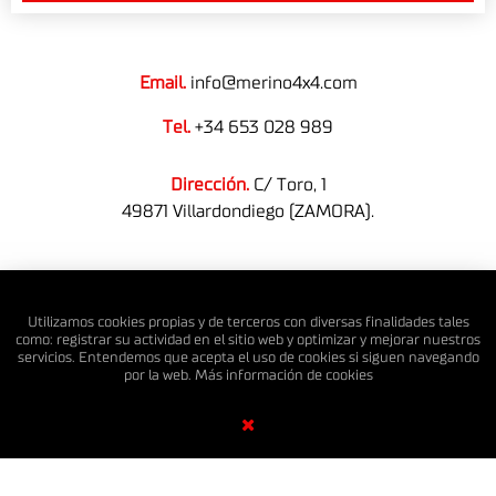
Email.
info@merino4x4.com
Tel.
+34 653 028 989
Dirección.
C/ Toro, 1
49871 Villardondiego (ZAMORA).
© MERINO 4X4 S.L. Todos los derechos reservados.
Utilizamos cookies propias y de terceros con diversas finalidades tales
como: registrar su actividad en el sitio web y optimizar y mejorar nuestros
servicios. Entendemos que acepta el uso de cookies si siguen navegando
por la web. Más información de
cookies
Diseño Web SGM