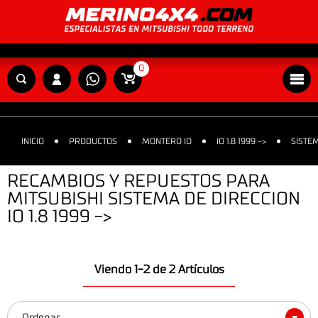
0
INICIO
PRODUCTOS
MONTERO IO
IO 1.8 1999 ->
SISTE
RECAMBIOS Y REPUESTOS PARA
MITSUBISHI SISTEMA DE DIRECCION
IO 1.8 1999 ->
Viendo 1-2 de 2 Artículos
Ordenar