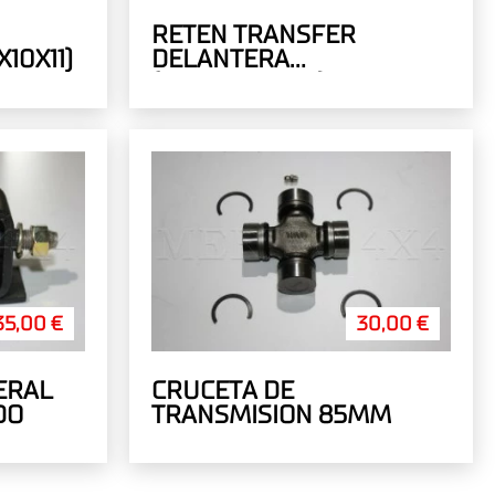
RETEN TRANSFER
10X11)
DELANTERA
(39.6X52X10X11)
35,00 €
30,00 €
ERAL
CRUCETA DE
DO
TRANSMISION 85MM