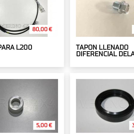
80,00 €
PARA L200
TAPON LLENADO
DIFERENCIAL DEL
/ TRASERO 16MM
5,00 €