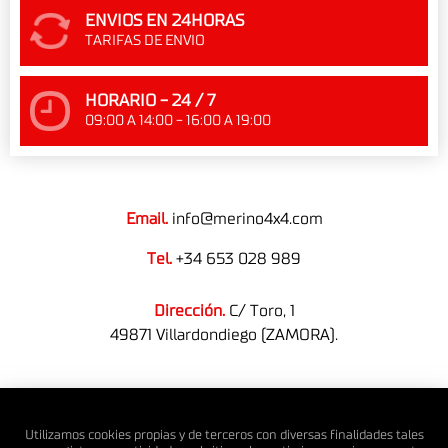
ENVIOS EN 24HORAS
TARIFAS DE ENVIO
HORARIO - 24 / 7
09:00 A 14:00 - 16:00 A 19:00
Email.
info@merino4x4.com
Tel.
+34 653 028 989
Dirección.
C/ Toro, 1
49871 Villardondiego (ZAMORA).
© MERINO 4X4 S.L. Todos los derechos reservados.
Utilizamos cookies propias y de terceros con diversas finalidades tales