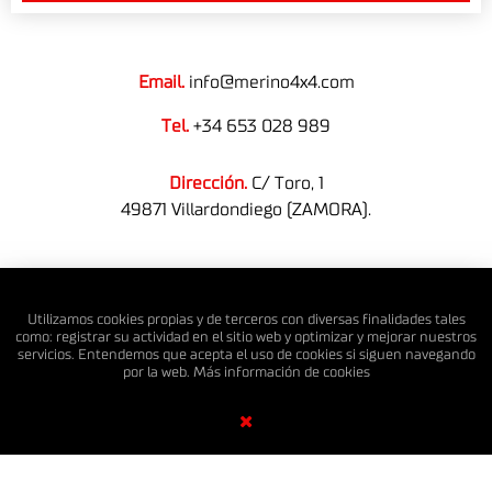
Email.
info@merino4x4.com
Tel.
+34 653 028 989
Dirección.
C/ Toro, 1
49871 Villardondiego (ZAMORA).
© MERINO 4X4 S.L. Todos los derechos reservados.
Utilizamos cookies propias y de terceros con diversas finalidades tales
como: registrar su actividad en el sitio web y optimizar y mejorar nuestros
servicios. Entendemos que acepta el uso de cookies si siguen navegando
por la web. Más información de
cookies
Diseño Web SGM