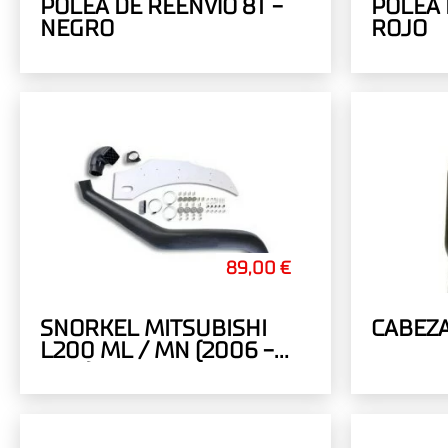
POLEA DE REENVÍO 8T -
POLEA 
NEGRO
ROJO
89,00 €
SNORKEL MITSUBISHI
CABEZ
L200 ML / MN (2006 -
2015) / PAJERO SPORT
(2008 - 2015)