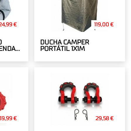
24,99 €
119,00 €
O
DUCHA CAMPER
IENDA
PORTÁTIL 1X1M
 145
39,99 €
29,58 €