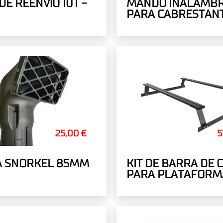
DE REENVÍO 10T -
MANDO INALÁMBR
PARA CABRESTANTE
DE CONTROL REMO
25,00 €
5
A SNORKEL 85MM
KIT DE BARRA DE 
PARA PLATAFORM
CARGA BAKKIE DE
RUNNER, 1475 MM
(ANCHO)