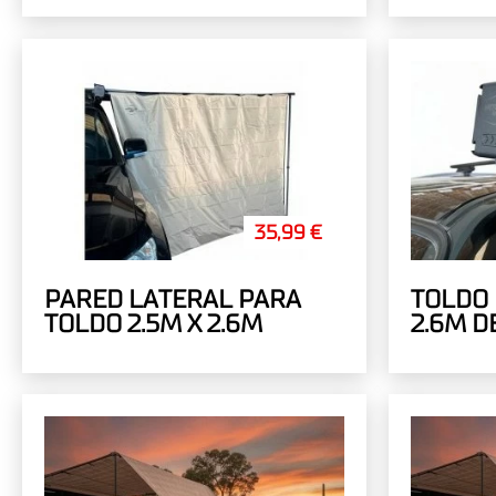
35,99 €
PARED LATERAL PARA
TOLDO 
TOLDO 2.5M X 2.6M
2.6M D