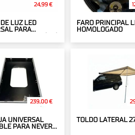
24,99 €
1
DE LUZ LED
FARO PRINCIPAL L
RSAL PARA
HOMOLOGADO
OR Y CAMPING (12V)
239,00 €
2
JA UNIVERSAL
TOLDO LATERAL 27
BLE PARA NEVERA
76X63MM