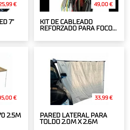
25,99 €
49,00 €
ED 7”
KIT DE CABLEADO
REFORZADO PARA FOCOS
Y BARRAS LED
95,00 €
33,99 €
0 2.5M
PARED LATERAL PARA
TOLDO 2.0M X 2.6M