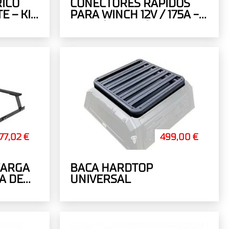
ICO
CONECTORES RÁPIDOS
 – KIT
PARA WINCH 12V / 175A -
TO 12V
600V (PAREJA)
77,02 €
499,00 €
CARGA
BACA HARDTOP
A DE
UNIVERSAL
 FRONT