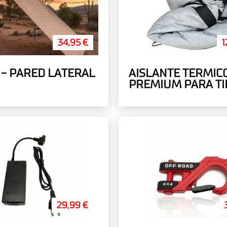
34,95 €
1
 - PARED LATERAL
AISLANTE TÉRMIC
PREMIUM PARA T
DE TECHO EVEREST
29,99 €