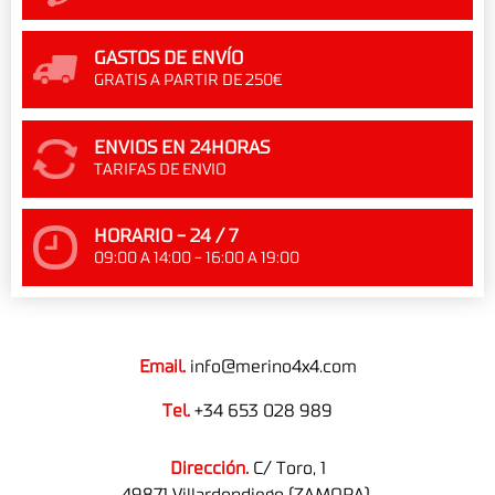
GASTOS DE ENVÍO
GRATIS A PARTIR DE 250€
ENVIOS EN 24HORAS
TARIFAS DE ENVIO
HORARIO - 24 / 7
09:00 A 14:00 - 16:00 A 19:00
Email.
info@merino4x4.com
Tel.
+34 653 028 989
Dirección.
C/ Toro, 1
49871 Villardondiego (ZAMORA).