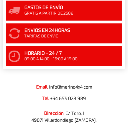
GASTOS DE ENVÍO
GRATIS A PARTIR DE 250€
ENVIOS EN 24HORAS
TARIFAS DE ENVIO
HORARIO - 24 / 7
09:00 A 14:00 - 16:00 A 19:00
Email.
info@merino4x4.com
Tel.
+34 653 028 989
Dirección.
C/ Toro, 1
49871 Villardondiego (ZAMORA).