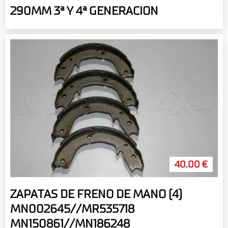
290MM 3ª Y 4ª GENERACION
40,00 €
ZAPATAS DE FRENO DE MANO (4)
MN002645//MR535718
MN150861//MN186248