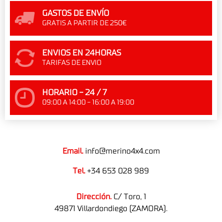
GASTOS DE ENVÍO
GRATIS A PARTIR DE 250€
ENVIOS EN 24HORAS
TARIFAS DE ENVIO
HORARIO - 24 / 7
09:00 A 14:00 - 16:00 A 19:00
Email.
info@merino4x4.com
Tel.
+34 653 028 989
Dirección.
C/ Toro, 1
49871 Villardondiego (ZAMORA).