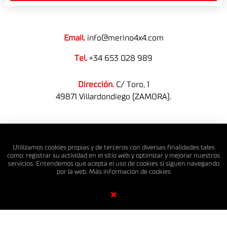
Email.
info@merino4x4.com
Tel.
+34 653 028 989
Dirección.
C/ Toro, 1
49871 Villardondiego (ZAMORA).
© MERINO 4X4 S.L. Todos los derechos reservados.
Utilizamos cookies propias y de terceros con diversas finalidades tales
como: registrar su actividad en el sitio web y optimizar y mejorar nuestros
servicios. Entendemos que acepta el uso de cookies si siguen navegando
por la web. Más información de
cookies
Diseño Web SGM