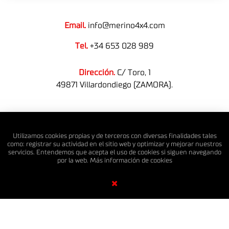
Email.
info@merino4x4.com
Tel.
+34 653 028 989
Dirección.
C/ Toro, 1
49871 Villardondiego (ZAMORA).
© MERINO 4X4 S.L. Todos los derechos reservados.
Utilizamos cookies propias y de terceros con diversas finalidades tales
como: registrar su actividad en el sitio web y optimizar y mejorar nuestros
servicios. Entendemos que acepta el uso de cookies si siguen navegando
por la web. Más información de
cookies
Diseño Web SGM