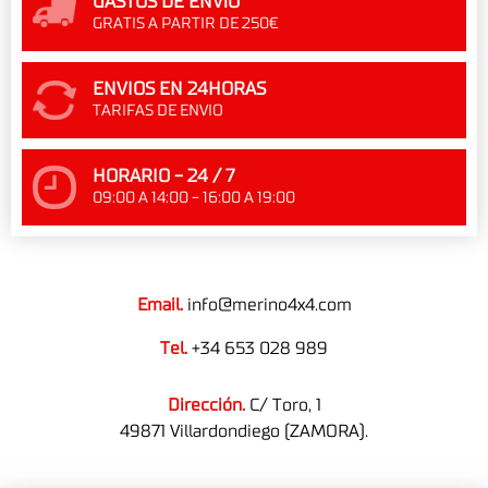
GASTOS DE ENVÍO
GRATIS A PARTIR DE 250€
ENVIOS EN 24HORAS
TARIFAS DE ENVIO
HORARIO - 24 / 7
09:00 A 14:00 - 16:00 A 19:00
Email.
info@merino4x4.com
Tel.
+34 653 028 989
Dirección.
C/ Toro, 1
49871 Villardondiego (ZAMORA).