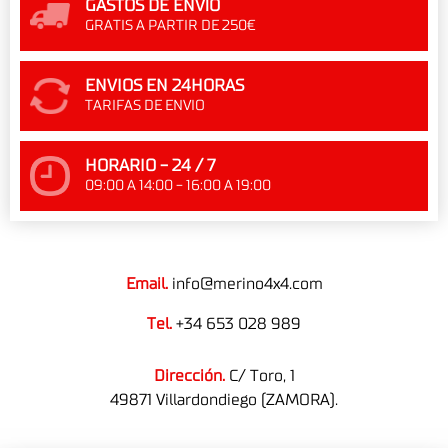
GASTOS DE ENVÍO
GRATIS A PARTIR DE 250€
ENVIOS EN 24HORAS
TARIFAS DE ENVIO
HORARIO - 24 / 7
09:00 A 14:00 - 16:00 A 19:00
Email.
info@merino4x4.com
Tel.
+34 653 028 989
Dirección.
C/ Toro, 1
49871 Villardondiego (ZAMORA).