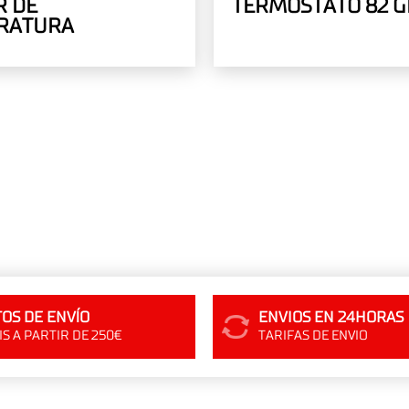
R DE
TERMOSTATO 82 
RATURA
OS DE ENVÍO
ENVIOS EN 24HORAS
S A PARTIR DE 250€
TARIFAS DE ENVIO