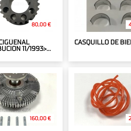
80,00 €
CIGÜEÑAL
CASQUILLO DE BIE
BUCION 11/1993>
2.5
160,00 €