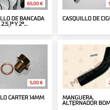
65,00 €
LLO DE BANCADA
CASQUILLO DE CI
.5 1ª Y 2ª
CIÓN, L200 Y
5,00 €
LO CARTER 14MM
MANGUERA,
ALTERNADOR BOM
VACÍO RETORNO D