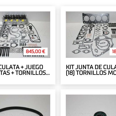
845,00 €
1
 CULATA + JUEGO
KIT JUNTA DE CULA
TAS + TORNILLOS
(18) TORNILLOS M
MOTOR 2.5 1994>
2.5