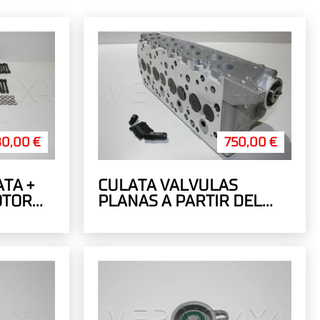
80,00 €
750,00 €
TA +
CULATA VALVULAS
OTOR
PLANAS A PARTIR DEL
4/1994 MD103196
MD185918 MD303876
MD109736 MD185922…