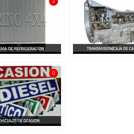
2
EMA DE REFRIGERACION
TRANSMISION|CAJA DE C
0
EHICULOS DE OCASION