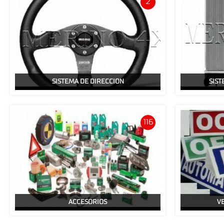
2
SISTEMA DE DIRECCION
SIST
116
ACCESORIOS
V