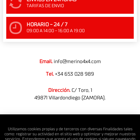
TARIFAS DE ENVIO
HORARIO - 24 / 7
09:00 A 14:00 - 16:00 A 19:00
Email.
info@merino4x4.com
Tel.
+34 653 028 989
Dirección.
C/ Toro, 1
49871 Villardondiego (ZAMORA).
© MERINO 4X4 S.L. Todos los derechos reservados.
Utilizamos cookies propias y de terceros con diversas finalidades tales
como: registrar su actividad en el sitio web y optimizar y mejorar nuestros
servicios. Entendemos que acepta el uso de cookies si siguen navegando