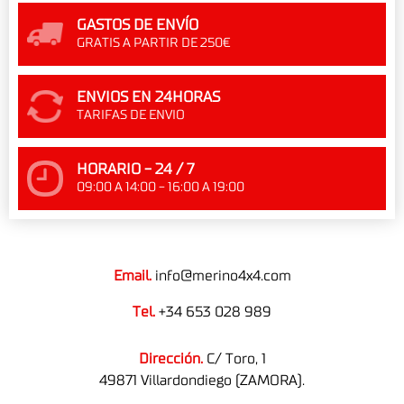
GASTOS DE ENVÍO
GRATIS A PARTIR DE 250€
ENVIOS EN 24HORAS
TARIFAS DE ENVIO
HORARIO - 24 / 7
09:00 A 14:00 - 16:00 A 19:00
Email.
info@merino4x4.com
Tel.
+34 653 028 989
Dirección.
C/ Toro, 1
49871 Villardondiego (ZAMORA).