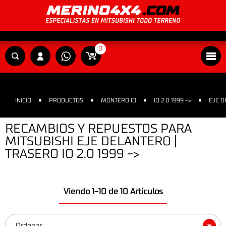
0
INICIO
PRODUCTOS
MONTERO IO
IO 2.0 1999 ->
EJE D
RECAMBIOS Y REPUESTOS PARA
MITSUBISHI EJE DELANTERO |
TRASERO IO 2.0 1999 ->
Viendo 1-10 de 10 Artículos
Ordenar