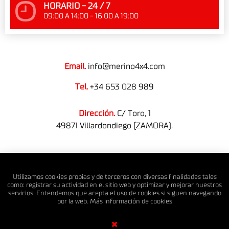
HORARIO - 24 / 7
09:00 A 14:00 - 16:00 A 19:00
Email.
info@merino4x4.com
Tel.
+34 653 028 989
Dirección.
C/ Toro, 1
49871 Villardondiego (ZAMORA).
© MERINO 4X4 S.L. Todos los derechos reservados.
Utilizamos cookies propias y de terceros con diversas finalidades tales
como: registrar su actividad en el sitio web y optimizar y mejorar nuestros
servicios. Entendemos que acepta el uso de cookies si siguen navegando
por la web. Más información de
cookies
Diseño Web SGM