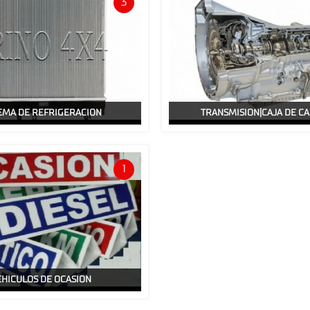
3
EMA DE REFRIGERACION
TRANSMISION|CAJA DE C
1
EHICULOS DE OCASION