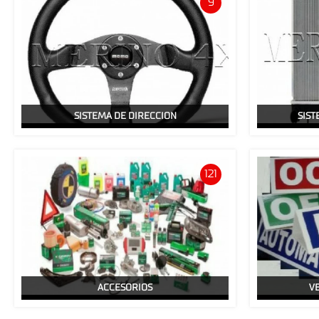
9
SISTEMA DE DIRECCION
SIST
121
ACCESORIOS
V