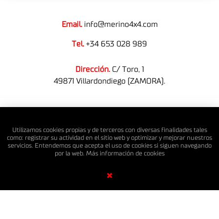
Email.
info@merino4x4.com
Tel.
+34 653 028 989
Dirección.
C/ Toro, 1
49871 Villardondiego (ZAMORA).
© MERINO 4X4 S.L. Todos los derechos reservados.
Utilizamos cookies propias y de terceros con diversas finalidades tales
como: registrar su actividad en el sitio web y optimizar y mejorar nuestros
servicios. Entendemos que acepta el uso de cookies si siguen navegando
por la web. Más información de
cookies
Diseño Web SGM