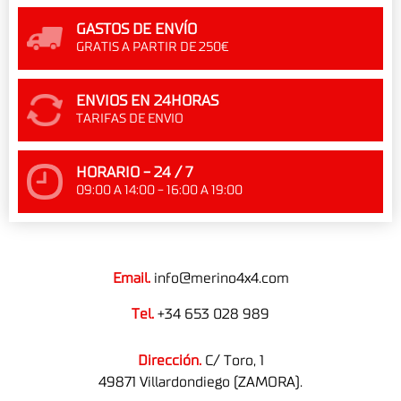
GASTOS DE ENVÍO
GRATIS A PARTIR DE 250€
ENVIOS EN 24HORAS
TARIFAS DE ENVIO
HORARIO - 24 / 7
09:00 A 14:00 - 16:00 A 19:00
Email.
info@merino4x4.com
Tel.
+34 653 028 989
Dirección.
C/ Toro, 1
49871 Villardondiego (ZAMORA).