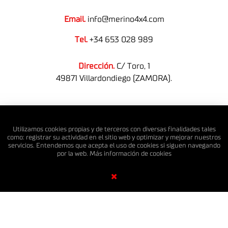
Email.
info@merino4x4.com
Tel.
+34 653 028 989
Dirección.
C/ Toro, 1
49871 Villardondiego (ZAMORA).
© MERINO 4X4 S.L. Todos los derechos reservados.
Utilizamos cookies propias y de terceros con diversas finalidades tales
como: registrar su actividad en el sitio web y optimizar y mejorar nuestros
servicios. Entendemos que acepta el uso de cookies si siguen navegando
por la web. Más información de
cookies
Diseño Web SGM