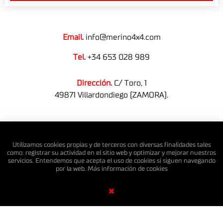
Email.
info@merino4x4.com
Tel.
+34 653 028 989
Dirección.
C/ Toro, 1
49871 Villardondiego (ZAMORA).
© MERINO 4X4 S.L. Todos los derechos reservados.
Utilizamos cookies propias y de terceros con diversas finalidades tales
como: registrar su actividad en el sitio web y optimizar y mejorar nuestros
servicios. Entendemos que acepta el uso de cookies si siguen navegando
por la web. Más información de
cookies
Diseño Web SGM