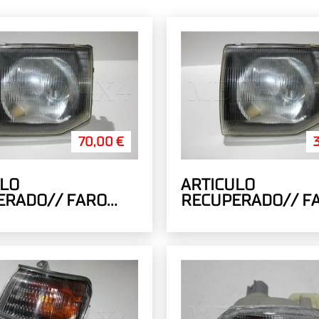
70,00 €
ULO
ARTICULO
ERADO// FARO
RECUPERADO// F
RDO ELECTRICO
IZQUIERDO MANU