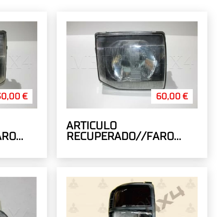
30,00 €
60,00 €
ARTICULO
ARO
RECUPERADO//FARO
AL
DERECHO MANUAL