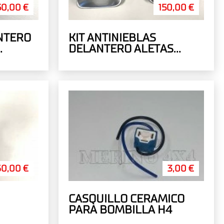
50,00 €
150,00 €
NTERO
KIT ANTINIEBLAS
DELANTERO ALETAS
ANCHAS
60,00 €
3,00 €
CASQUILLO CERAMICO
PARA BOMBILLA H4
69153