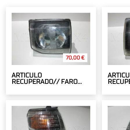
70,00 €
ARTICULO
ARTIC
RECUPERADO// FARO
RECUP
DERECHO ELECTRICO
IZQUIE