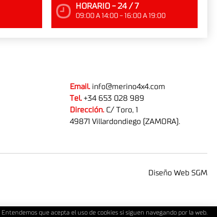
HORARIO - 24 / 7
09:00 A 14:00 - 16:00 A 19:00
Email.
info@merino4x4.com
Tel.
+34 653 028 989
Dirección.
C/ Toro, 1
49871 Villardondiego (ZAMORA).
Diseño Web SGM
ios. Entendemos que acepta el uso de cookies si siguen navegando por la web.