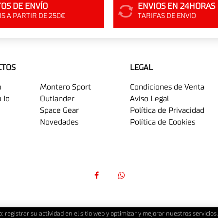
OS DE ENVÍO
ENVIOS EN 24HORAS
S A PARTIR DE 250€
TARIFAS DE ENVIO
CTOS
LEGAL
o
Montero Sport
Condiciones de Venta
 Io
Outlander
Aviso Legal
Space Gear
Política de Privacidad
Novedades
Política de Cookies
o: registrar su actividad en el sitio web y optimizar y mejorar nuestros servic