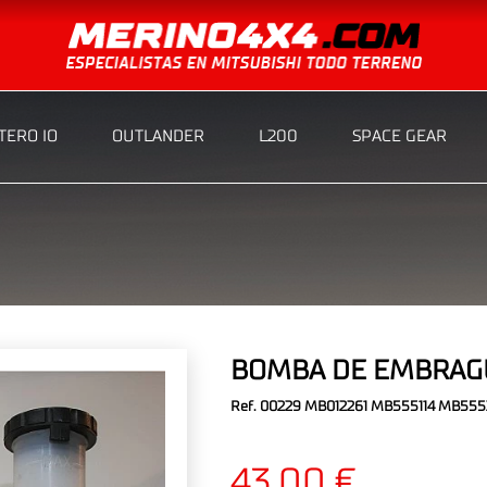
ERO IO
OUTLANDER
L200
SPACE GEAR
BOMBA DE EMBRAG
Ref. 00229 MB012261 MB555114 MB555
43,00 €