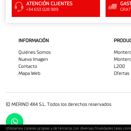
ATENCIÓN CLIENTES
GAST
+34 653 028 989
GRATI
INFORMACIÓN
PRODU
Quiénes Somos
Monter
Nueva Imagen
Montero
Contacto
L200
Mapa Web
Ofertas
© MERINO 4X4 S.L. Todos los derechos reservados.
Utilizamos cookies propias y de terceros con diversas finalidades tales com