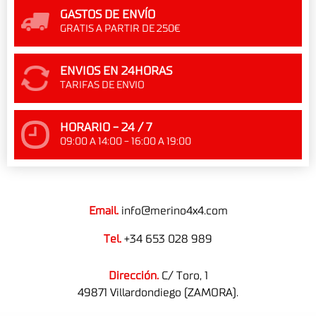
GASTOS DE ENVÍO
GRATIS A PARTIR DE 250€
ENVIOS EN 24HORAS
TARIFAS DE ENVIO
HORARIO - 24 / 7
09:00 A 14:00 - 16:00 A 19:00
Email.
info@merino4x4.com
Tel.
+34 653 028 989
Dirección.
C/ Toro, 1
49871 Villardondiego (ZAMORA).