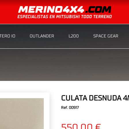
ERO IO
OUTLANDER
L200
SPACE GEAR
CULATA DESNUDA 
Ref. 00917
550,00 €