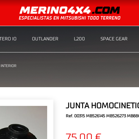
ERO IO
OUTLANDER
L200
SPACE GEAR
 INTERIOR
JUNTA HOMOCINETIC
Ref. 00315 MB526145 MB526273 MB
75,00 €