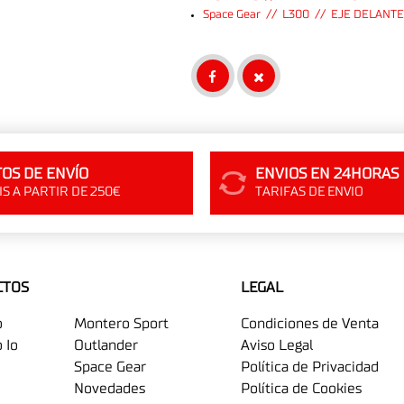
Space Gear // L300 // EJE DELANT
OS DE ENVÍO
ENVIOS EN 24HORAS
S A PARTIR DE 250€
TARIFAS DE ENVIO
CTOS
LEGAL
o
Montero Sport
Condiciones de Venta
 Io
Outlander
Aviso Legal
Space Gear
Política de Privacidad
Novedades
Política de Cookies