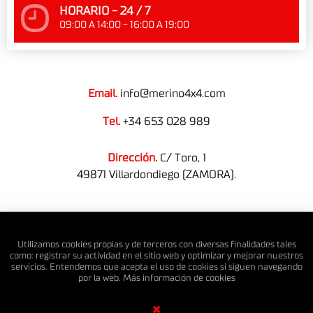
HORARIO - 24 / 7
09:00 A 14:00 - 16:00 A 19:00
Email.
info@merino4x4.com
Tel.
+34 653 028 989
Dirección.
C/ Toro, 1
49871 Villardondiego (ZAMORA).
© MERINO 4X4 S.L. Todos los derechos reservados.
Utilizamos cookies propias y de terceros con diversas finalidades tales
como: registrar su actividad en el sitio web y optimizar y mejorar nuestros
servicios. Entendemos que acepta el uso de cookies si siguen navegando
por la web. Más información de
cookies
Diseño Web SGM