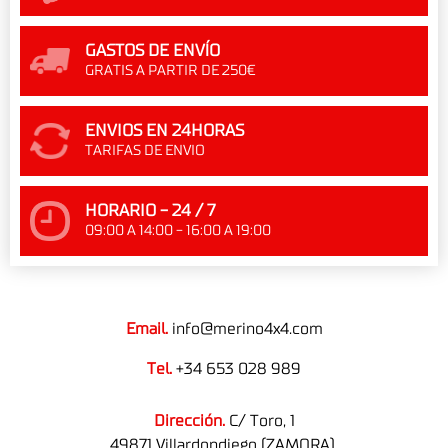
GASTOS DE ENVÍO
GRATIS A PARTIR DE 250€
ENVIOS EN 24HORAS
TARIFAS DE ENVIO
HORARIO - 24 / 7
09:00 A 14:00 - 16:00 A 19:00
Email.
info@merino4x4.com
Tel.
+34 653 028 989
Dirección.
C/ Toro, 1
49871 Villardondiego (ZAMORA).