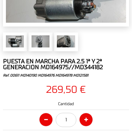
PUESTA EN MARCHA PARA 2.5 1ª Y 2ª
GENERACION MD164975//MD344182
Ref. 00611 MD140190 MD164976 MD164978 MD121581
269,50 €
Cantidad