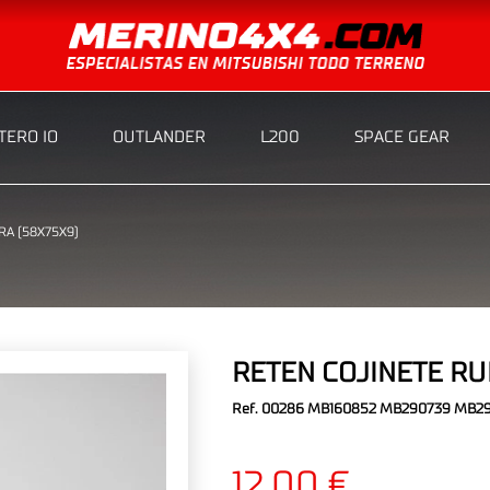
ERO IO
OUTLANDER
L200
SPACE GEAR
RA (58X75X9)
RETEN COJINETE RU
Ref. 00286 MB160852 MB290739 MB2
12,00 €