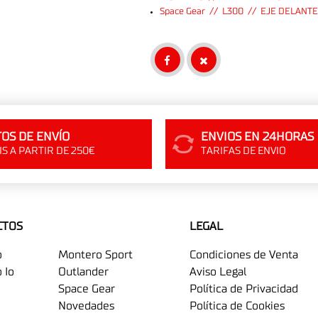
Space Gear // L300 // EJE DELANT
OS DE ENVÍO
ENVIOS EN 24HORAS
S A PARTIR DE 250€
TARIFAS DE ENVIO
CTOS
LEGAL
o
Montero Sport
Condiciones de Venta
 Io
Outlander
Aviso Legal
Space Gear
Política de Privacidad
Novedades
Política de Cookies