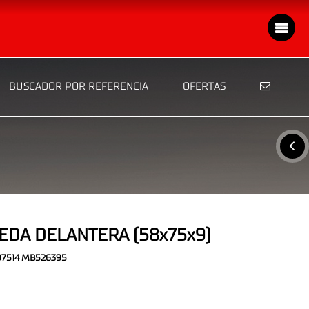
BUSCADOR POR REFERENCIA
OFERTAS
EDA DELANTERA (58x75x9)
97514 MB526395