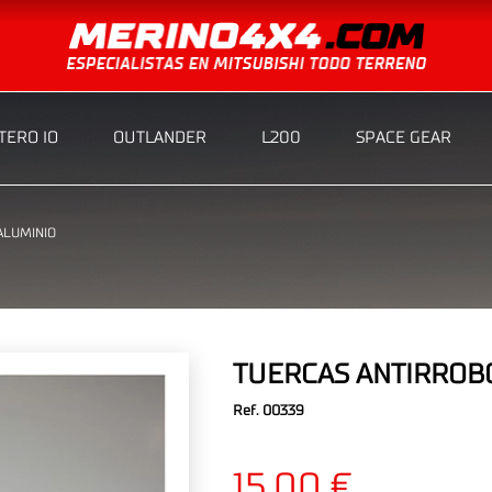
ERO IO
OUTLANDER
L200
SPACE GEAR
ALUMINIO
TUERCAS ANTIRROB
Ref. 00339
15,00 €